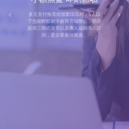
多元支付無需煩惱繁瑣流程，5人以
下也能輕鬆刷卡啟用雲端辦公，羽昇
Previous
Next
提供三聯式發票以及專人協助導入諮
詢，是企業最佳後盾。