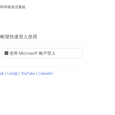
簡單
、即時報表流量檢
專人協助，小型企業快速入門，輕鬆
打造行動辦公室，自訂域名和企業信
箱，建立專業企業形象，數位轉型不
再卡卡。
ft 的帳號快速登入使用
使用 Microsoft 帳戶登入
ok
|
Line@
|
YouTube
|
LinkedIn