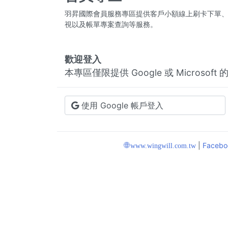
羽昇國際會員服務專區提供客戶小額線上刷卡下單
24小時線上即時加購，費用透明，
視以及帳單專案查詢等服務。
可根據需求隨時新增，想使用企業信
箱不再要需要花大錢自架主機，保持
歡迎登入
靈活性。
本專區僅限提供 Google 或 Microso
使用 Google 帳戶登入
|
Facebo
www.wingwill.com.tw